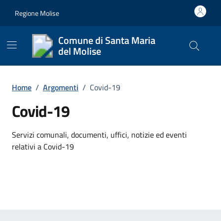
Vai ai contenuti
Vai al footer
Regione Molise
Comune di Santa Maria
del Molise
Cerca nel
Home
/
Argomenti
/
Covid-19
Covid-19
Dettagli dell'argomento
Servizi comunali, documenti, uffici, notizie ed eventi
relativi a Covid-19