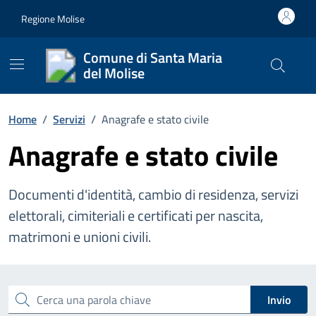
Vai ai contenuti
Vai al footer
Regione Molise
Comune di Santa Maria
del Molise
Cerca nel
Home
/
Servizi
/
Anagrafe e stato civile
Anagrafe e stato civile
Documenti d'identità, cambio di residenza, servizi
elettorali, cimiteriali e certificati per nascita,
matrimoni e unioni civili.
Esplora tutti i servizi
Cerca una parola chiave
Invio