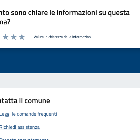
to sono chiare le informazioni su questa
na?
Valuta la chiarezza delle informazioni
1 stelle su 5
uta 2 stelle su 5
Valuta 3 stelle su 5
Valuta 4 stelle su 5
Valuta 5 stelle su 5
tatta il comune
Leggi le domande frequenti
Richiedi assistenza
Prenota appuntamento