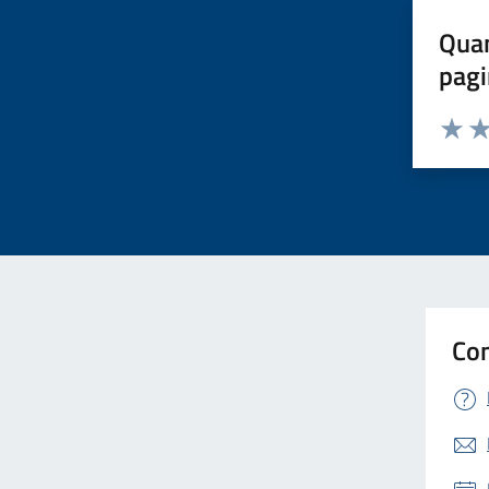
Quan
pagi
Valuta 
Val
Con