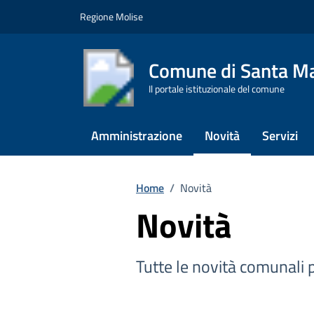
Vai ai contenuti
Vai al footer
Regione Molise
Comune di Santa Ma
Il portale istituzionale del comune
Amministrazione
Novità
Servizi
Home
/
Novità
Novità
Tutte le novità comunali pe