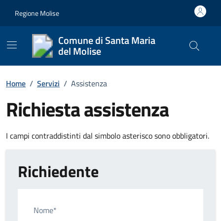
Vai ai contenuti
Vai al footer
Regione Molise
Comune di Santa Maria
del Molise
Cerca nel
Home
/
Servizi
/
Assistenza
Richiesta assistenza
I campi contraddistinti dal simbolo asterisco sono obbligatori.
Richiedente
Nome*