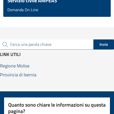
Servizio civile AMPEAS
Domanda On Line
Invio
Cerca una parola chiave
LINK UTILI
Regione Molise
Provincia di Isernia
Quanto sono chiare le informazioni su questa
pagina?