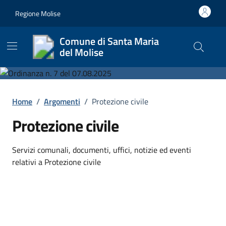
Vai ai contenuti
Vai al footer
Regione Molise
Comune di Santa Maria
del Molise
Cerca nel
Home
/
Argomenti
/
Protezione civile
Protezione civile
Dettagli dell'argomento
Servizi comunali, documenti, uffici, notizie ed eventi
relativi a Protezione civile