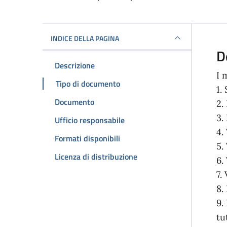
Dettagli del docum
INDICE DELLA PAGINA
D
Descrizione
I 
Tipo di documento
1.
Documento
2.
3.
Ufficio responsabile
4.
Formati disponibili
5.
Licenza di distribuzione
6.
7.
8.
9.
tu