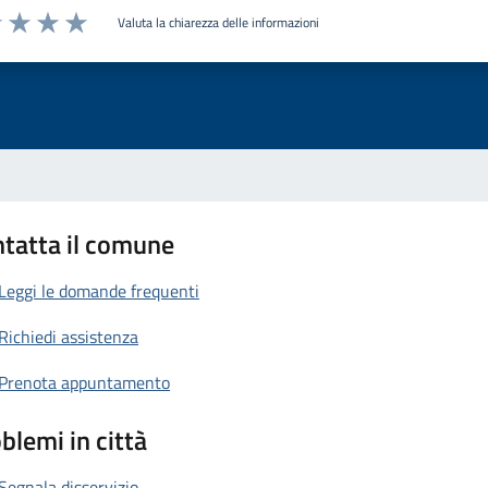
Valuta la chiarezza delle informazioni
1 stelle su 5
uta 2 stelle su 5
Valuta 3 stelle su 5
Valuta 4 stelle su 5
Valuta 5 stelle su 5
tatta il comune
Leggi le domande frequenti
Richiedi assistenza
Prenota appuntamento
blemi in città
Segnala disservizio