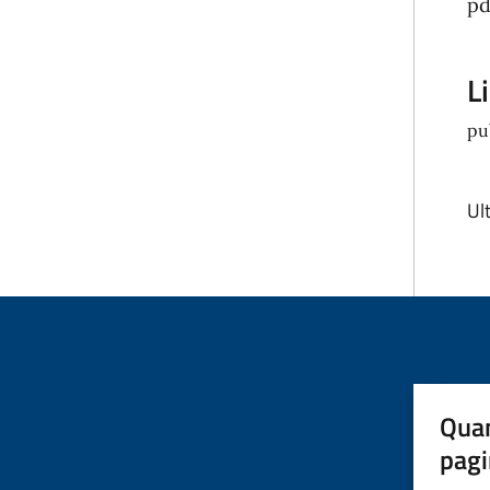
pd
L
pu
Ul
Quan
pagi