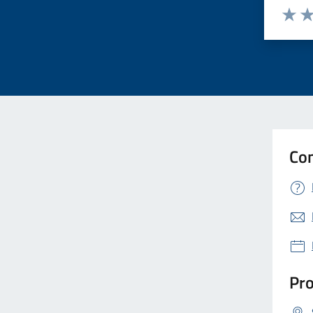
Valuta 
Val
Con
Pro