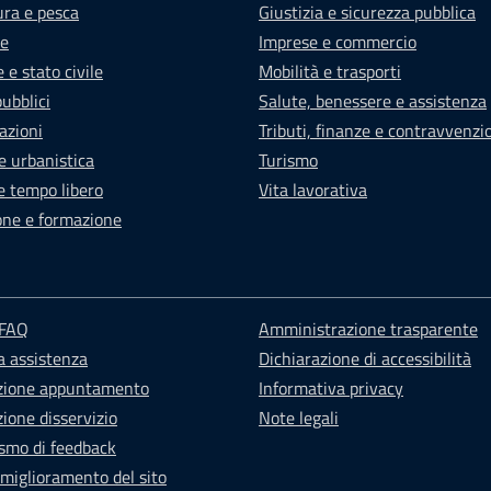
ura e pesca
Giustizia e sicurezza pubblica
e
Imprese e commercio
 e stato civile
Mobilità e trasporti
pubblici
Salute, benessere e assistenza
azioni
Tributi, finanze e contravvenzi
e urbanistica
Turismo
e tempo libero
Vita lavorativa
one e formazione
 FAQ
Amministrazione trasparente
a assistenza
Dichiarazione di accessibilità
zione appuntamento
Informativa privacy
ione disservizio
Note legali
smo di feedback
 miglioramento del sito