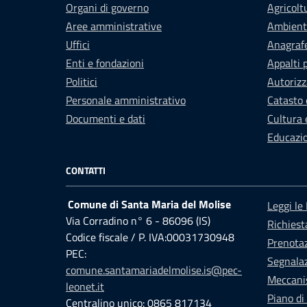
Organi di governo
Agricolt
Aree amministrative
Ambient
Uffici
Anagrafe
Enti e fondazioni
Appalti 
Politici
Autorizz
Personale amministrativo
Catasto 
Documenti e dati
Cultura 
Educazi
CONTATTI
Comune di Santa Maria del Molise
Leggi le
Via Corradino n° 6 - 86096 (IS)
Richiest
Codice fiscale / P. IVA:00031730948
Prenota
PEC:
Segnalaz
comune.santamariadelmolise.is@pec-
Meccani
leonet.it
Piano di
Centralino unico: 0865 817134