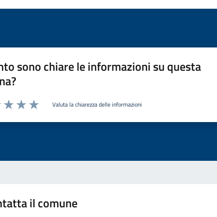
to sono chiare le informazioni su questa
na?
Valuta la chiarezza delle informazioni
1 stelle su 5
uta 2 stelle su 5
Valuta 3 stelle su 5
Valuta 4 stelle su 5
Valuta 5 stelle su 5
tatta il comune