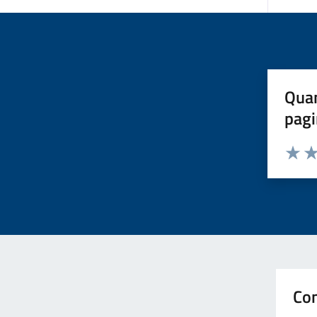
Quan
pagi
Valuta 
Val
Con