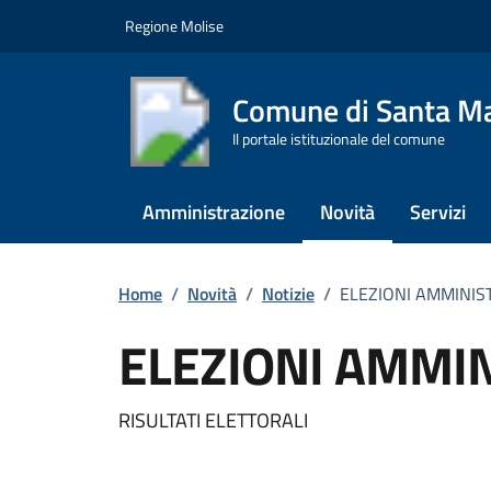
Vai ai contenuti
Vai al footer
Regione Molise
Comune di Santa Ma
Il portale istituzionale del comune
Amministrazione
Novità
Servizi
Home
/
Novità
/
Notizie
/
ELEZIONI AMMINIS
ELEZIONI AMMIN
Dettagli della notizi
RISULTATI ELETTORALI