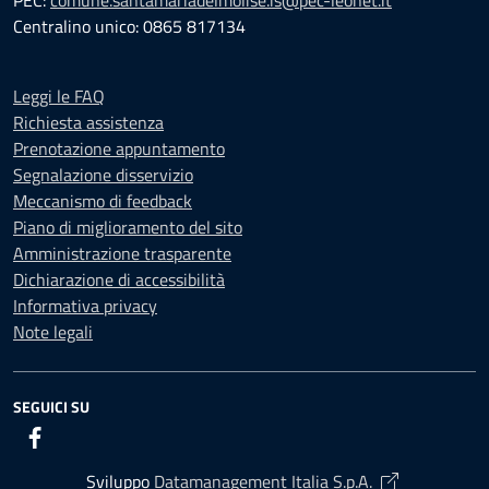
PEC:
comune.santamariadelmolise.is@pec-leonet.it
Centralino unico: 0865 817134
Leggi le FAQ
Richiesta assistenza
Prenotazione appuntamento
Segnalazione disservizio
Meccanismo di feedback
Piano di miglioramento del sito
Amministrazione trasparente
Dichiarazione di accessibilità
Informativa privacy
Note legali
SEGUICI SU
Facebook
: apre una nuov
: apre un link e
Sviluppo
Datamanagement Italia S.p.A.