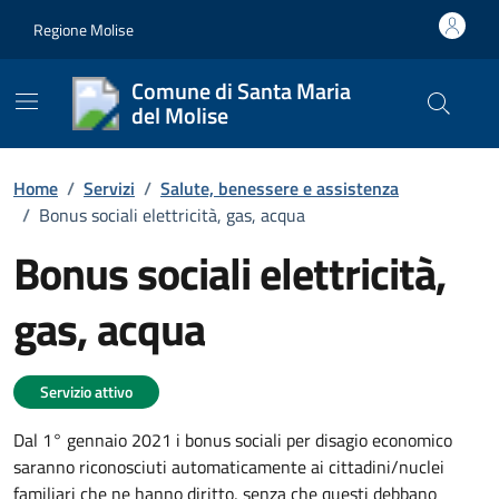
Vai ai contenuti
Vai al footer
Regione Molise
Comune di Santa Maria
del Molise
Cerca nel
Home
/
Servizi
/
Salute, benessere e assistenza
/
Bonus sociali elettricità, gas, acqua
Bonus sociali elettricità,
gas, acqua
Dettagli del servizio
Servizio attivo
Dal 1° gennaio 2021 i bonus sociali per disagio economico
saranno riconosciuti automaticamente ai cittadini/nuclei
familiari che ne hanno diritto, senza che questi debbano