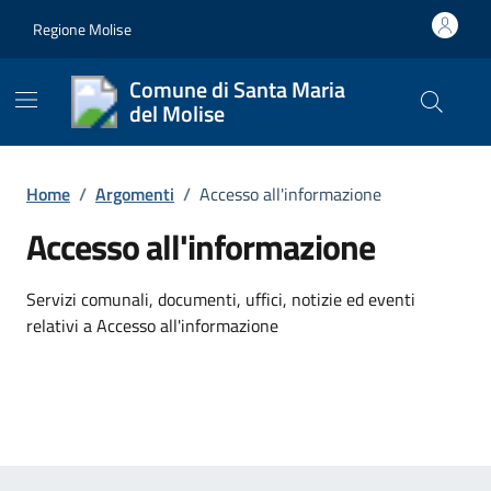
Vai ai contenuti
Vai al footer
Regione Molise
Comune di Santa Maria
del Molise
Cerca nel
Home
/
Argomenti
/
Accesso all'informazione
Accesso all'informazione
Dettagli dell'argomento
Servizi comunali, documenti, uffici, notizie ed eventi
relativi a Accesso all'informazione