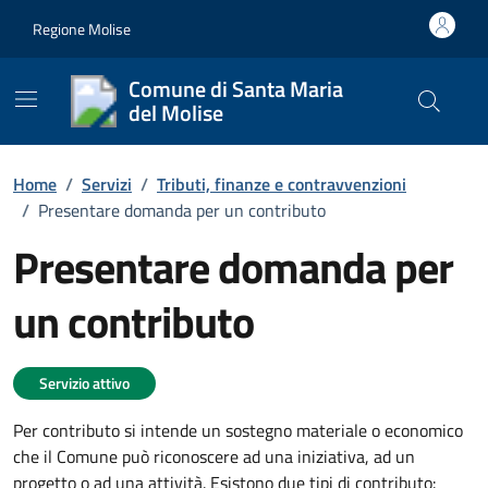
Vai ai contenuti
Vai al footer
Regione Molise
Comune di Santa Maria
del Molise
Cerca nel
Home
/
Servizi
/
Tributi, finanze e contravvenzioni
/
Presentare domanda per un contributo
Presentare domanda per
un contributo
Dettagli del servizio
Servizio attivo
Per contributo si intende un sostegno materiale o economico
che il Comune può riconoscere ad una iniziativa, ad un
progetto o ad una attività. Esistono due tipi di contributo: