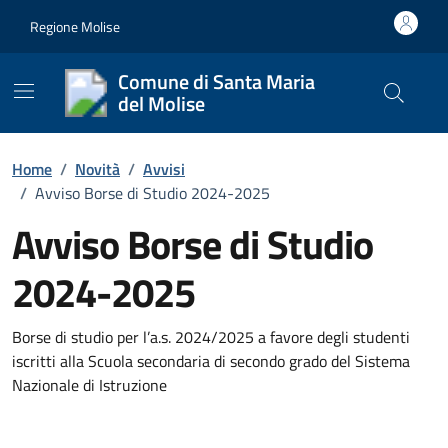
Vai ai contenuti
Vai al footer
Regione Molise
Comune di Santa Maria
del Molise
Cerca nel
Home
/
Novità
/
Avvisi
/
Avviso Borse di Studio 2024-2025
Avviso Borse di Studio
2024-2025
Dettagli della notizia
Borse di studio per l’a.s. 2024/2025 a favore degli studenti
iscritti alla Scuola secondaria di secondo grado del Sistema
Nazionale di Istruzione