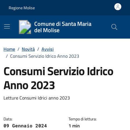
Vai ai contenuti
Vai al footer
Regione Molise
Comune di Santa Maria
del Molise
Cerca nel
Home
/
Novità
/
Avvisi
/
Consumi Servizio Idrico Anno 2023
Consumi Servizio Idrico
Anno 2023
Dettagli della notizia
Letture Consumi Idrici anno 2023
Data:
Tempo di lettura:
1 min
09 Gennaio 2024