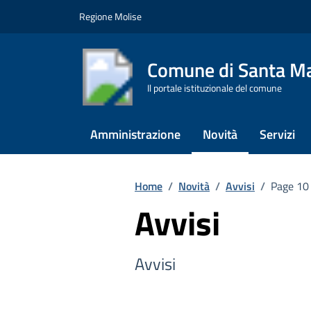
Vai ai contenuti
Vai al footer
Regione Molise
Comune di Santa Ma
Il portale istituzionale del comune
Amministrazione
Novità
Servizi
Home
/
Novità
/
Avvisi
/
Page 10
Avvisi
Avvisi