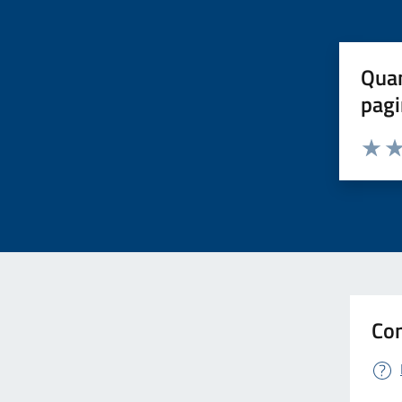
Quan
pagi
Valuta 
Val
Con