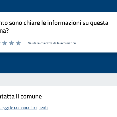
to sono chiare le informazioni su questa
na?
Valuta la chiarezza delle informazioni
1 stelle su 5
uta 2 stelle su 5
Valuta 3 stelle su 5
Valuta 4 stelle su 5
Valuta 5 stelle su 5
tatta il comune
Leggi le domande frequenti