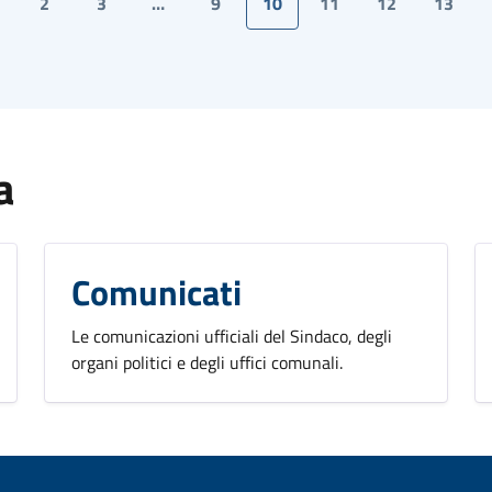
2
3
…
9
10
11
12
13
a
Comunicati
Le comunicazioni ufficiali del Sindaco, degli
organi politici e degli uffici comunali.