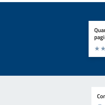
Quan
pagi
Valuta 
Val
Con