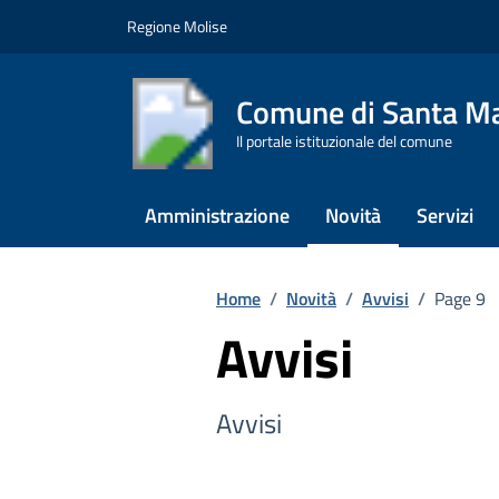
Vai ai contenuti
Vai al footer
Regione Molise
Comune di Santa Ma
Il portale istituzionale del comune
Amministrazione
Novità
Servizi
Home
/
Novità
/
Avvisi
/
Page 9
Avvisi
Avvisi