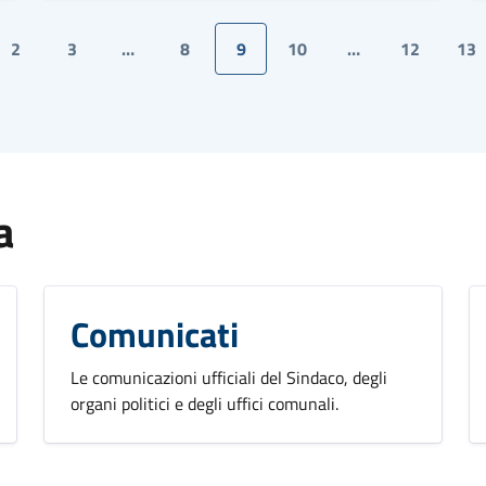
2
3
…
8
9
10
…
12
13
a
Comunicati
Le comunicazioni ufficiali del Sindaco, degli
organi politici e degli uffici comunali.