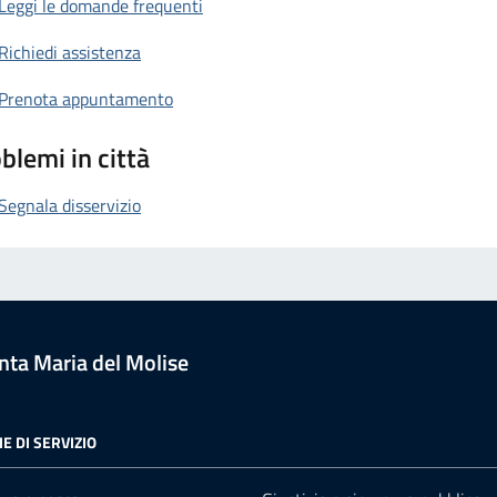
Leggi le domande frequenti
Richiedi assistenza
Prenota appuntamento
blemi in città
Segnala disservizio
ta Maria del Molise
E DI SERVIZIO