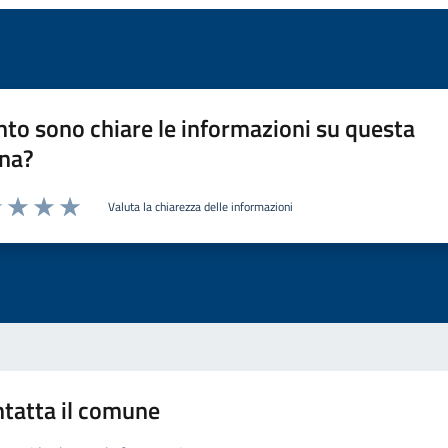
to sono chiare le informazioni su questa
na?
Valuta la chiarezza delle informazioni
1 stelle su 5
uta 2 stelle su 5
Valuta 3 stelle su 5
Valuta 4 stelle su 5
Valuta 5 stelle su 5
tatta il comune