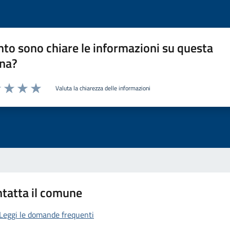
to sono chiare le informazioni su questa
na?
Valuta la chiarezza delle informazioni
1 stelle su 5
uta 2 stelle su 5
Valuta 3 stelle su 5
Valuta 4 stelle su 5
Valuta 5 stelle su 5
tatta il comune
Leggi le domande frequenti