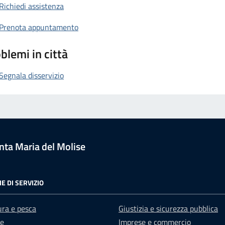
Richiedi assistenza
Prenota appuntamento
blemi in città
Segnala disservizio
ta Maria del Molise
E DI SERVIZIO
ura e pesca
Giustizia e sicurezza pubblica
e
Imprese e commercio