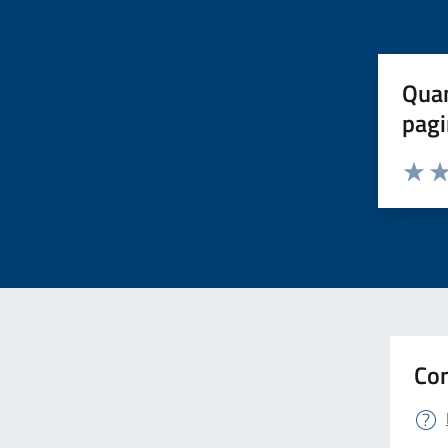
Quan
pagi
Valuta 
Val
Con