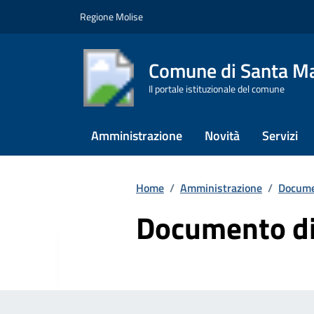
Vai ai contenuti
Vai al footer
Regione Molise
Comune di Santa Ma
Il portale istituzionale del comune
Amministrazione
Novità
Servizi
Home
/
Amministrazione
/
Docume
Documento di