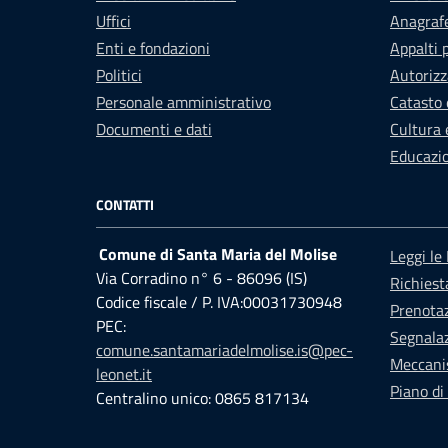
Uffici
Anagrafe
Enti e fondazioni
Appalti 
Politici
Autorizz
Personale amministrativo
Catasto 
Documenti e dati
Cultura 
Educazi
CONTATTI
Comune di Santa Maria del Molise
Leggi le
Via Corradino n° 6 - 86096 (IS)
Richiest
Codice fiscale / P. IVA:00031730948
Prenota
PEC:
Segnalaz
comune.santamariadelmolise.is@pec-
Meccani
leonet.it
Piano di
Centralino unico: 0865 817134