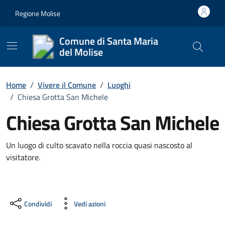
Vai ai contenuti
Vai al footer
Regione Molise
Comune di Santa Maria
del Molise
Cerca nel
Home
/
Vivere il Comune
/
Luoghi
/
Chiesa Grotta San Michele
Chiesa Grotta San Michele
Un luogo di culto scavato nella roccia quasi nascosto al
visitatore.
Condividi
Vedi azioni